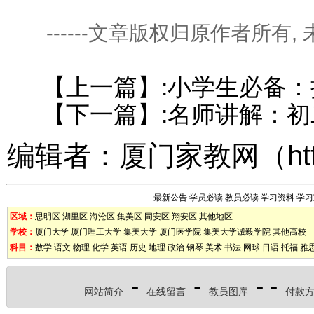
------文章版权归原作者所有
【上一篇】:
小学生必备：
【下一篇】:
名师讲解：初
编辑者：
厦门家教网
（
ht
最新公告
学员必读
教员必读
学习资料
学习
区域：
思明区
湖里区
海沧区
集美区
同安区
翔安区
其他地区
学校：
厦门大学
厦门理工大学
集美大学
厦门医学院
集美大学诚毅学院
其他高校
科目：
数学
语文
物理
化学
英语
历史
地理
政治
钢琴
美术
书法
网球
日语
托福
雅
-
-
- -
网站简介
在线留言
教员图库
付款