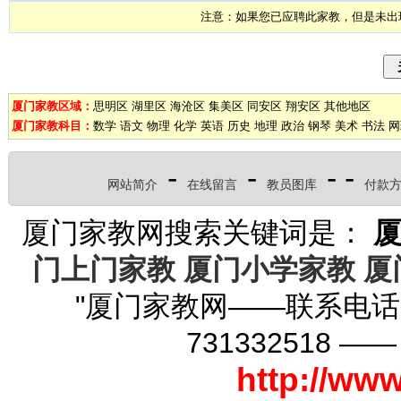
注意：如果您已应聘此家教，但是未出
厦门家教区域：
思明区
湖里区
海沧区
集美区
同安区
翔安区
其他地区
厦门家教科目：
数学
语文
物理
化学
英语
历史
地理
政治
钢琴
美术
书法
网
-
-
- -
网站简介
在线留言
教员图库
付款
厦门家教网搜索关键词是：
门上门家教
厦门小学家教
厦
"厦门家教网——联系电话：1
731332518
http://ww