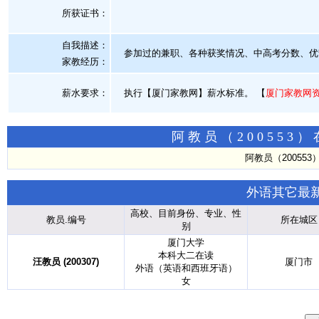
所获证书
：
自我描述：
参加过的兼职、各种获奖情况、中高考分数、优
家教经历：
薪水要求：
执行【厦门家教网】薪水标准。
【
厦门家教网
阿教员（20055
阿教员（20055
外语其它最
高校、目前身份、专业、性
教员.编号
所在城区
别
厦门大学
本科大二在读
汪教员 (200307)
厦门市
外语（英语和西班牙语）
女