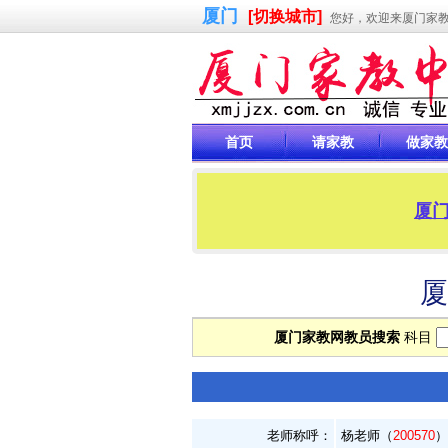
厦门
[切换城市]
您好，欢迎来厦门家
首页
请家教
做家教
厦门
厦
厦门家教网教员搜索
科目
老师称呼：
杨老师（
200570
）