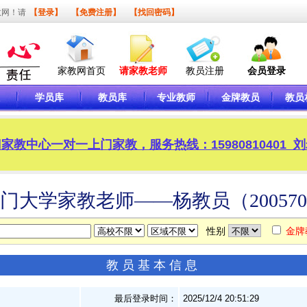
教网！请
【登录】
【免费注册】
【找回密码】
家教网首页
请家教老师
教员注册
会员登录
学员库
教员库
专业教师
金牌教员
教员
家教中心一对一上门家教，服务热线：15980810401 
门大学家教老师——杨教员（20057
性别
金牌
教员基本信息
最后登录时间：
2025/12/4 20:51:29