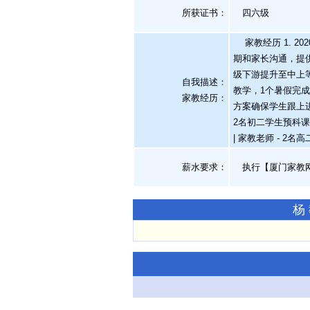
所获证书
：
四六级
家教经历 1. 20
期和家长沟通，提供学
级下游提升至中上等；
自我描述：
教学，1个暑假完成
家教经历：
方案确保学生跟上进度。
2名初二学生预科课程
| 家教老师 - 
薪水要求：
执行【厦门家教
杨