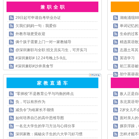
兼 职 全 职
29日起可申请自考毕业办证
湖南涌现8
欠我们妈妈一句：我爱你
单词记忆的
外教市场更受欢迎
生命的过客
俩个孩子需要上门一对一家教辅导
精选英语散
@深圳兼职与全职 招文员实习生，可开实习
志愿土耳其
#深圳兼职# 12.24号晚上5-9点,
英语学习
#深圳兼职#沙井美食节
初三英语被
初中英语语
家 教 直 通 车
“零择校”不是教育公平与均衡的终点
敌人正是自
负，可以有所作为
东北英语哥
减负令”为啥家长不领情
2岁女儿不
如何培养自己的高中思维导图
面对亲人的
一名北大学生的学习方法与心得分享
摒弃浮躁，
深圳家教：揭秘尖子生的六大学习好习惯
怎样才能不