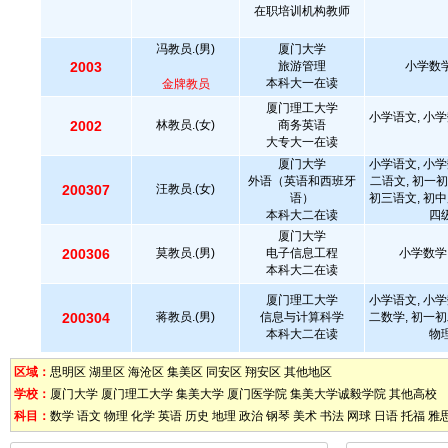
在职培训机构教师
冯教员.(男)
厦门大学
2003
旅游管理
小学数学
本科大一在读
金牌教员
厦门理工大学
小学语文, 小学
2002
林教员.(女)
商务英语
大专大一在读
厦门大学
小学语文, 小学
外语（英语和西班牙
二语文, 初一初
200307
汪教员.(女)
语）
初三语文, 初中
本科大二在读
四级
厦门大学
200306
莫教员.(男)
电子信息工程
小学数学
本科大二在读
厦门理工大学
小学语文, 小学
200304
蒋教员.(男)
信息与计算科学
二数学, 初一初
本科大二在读
物理
区域：
思明区
湖里区
海沧区
集美区
同安区
翔安区
其他地区
学校：
厦门大学
厦门理工大学
集美大学
厦门医学院
集美大学诚毅学院
其他高校
科目：
数学
语文
物理
化学
英语
历史
地理
政治
钢琴
美术
书法
网球
日语
托福
雅