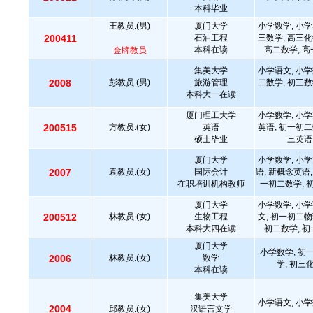
本科毕业
王教员.(男)
厦门大学
小学数学, 小学
200411
石油工程
三数学, 高三化
本科在读
高二数学, 高
金牌教员
集美大学
小学语文, 小学
2008
彭教员.(男)
旅游管理
二数学, 初三数
本科大一在读
厦门理工大学
小学数学, 小学
200515
方教员.(女)
英语
英语, 初一初二
硕士毕业
三英语
厦门大学
小学数学, 小学
2007
袁教员.(女)
国际会计
语, 新概念英语,
在职培训机构教师
一初二数学, 
厦门大学
小学数学, 小学
200512
林教员.(女)
生物工程
文, 初一初二物
本科大四在读
初二数学, 初
厦门大学
小学数学, 初
2006
林教员.(女)
数学
学, 初三
本科在读
集美大学
小学语文, 小学
2004
邱教员.(女)
汉语言文学