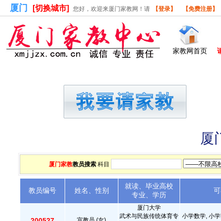
厦门
[切换城市]
您好，欢迎来厦门家教网！请
【登录】
【免费注册】
家教网首页
首页
请家教
做家教
学员库
教员
厦
厦门家教
教员搜索
科目
就读、毕业高校
教员编号
姓名、性别
可
专业、学历
厦门大学
武术与民族传统体育专
小学数学, 小学
200527
宫教员.(女)